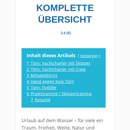
KOMPLETTE
ÜBERSICHT
3.4 (5)
Inhalt dieses Artikels
Verbergen
1
Törn: Yachtcharter mit Skipper
2
Törn: Yachtcharter mit Crew
3
Mitsegeltörns
4
Hand gegen Koje Törn
5
Törn: Flottille
6
Praxistraining / Skippertraining
7
Resumé
Urlaub auf dem Wasser – für viele ein
Traum. Freiheit, Weite, Natur und