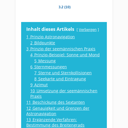
3.2 (10)
Inhalt dieses Artikels
Verbergen
1
Prinzip Astronavigation
2
Bildpunkte
3
Prinzip der seemännischen Praxis
4
Prinzip-Beispiel: Sonne und Mond
5
Messung
6
Sternmessungen
7
Sterne und Sternkollisionen
8
Seekarte und Eintragung
9
Azimut
10
Umsetzung der seemännischen
Praxis
11
Beschickung des Sextanten
12
Genauigkeit und Grenzen der
Astronavigation
13
Ergänzende Verfahren:
Bestimmung des Breitengrads