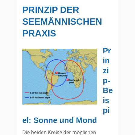
PRINZIP DER
SEEMÄNNISCHEN
PRAXIS
Pr
in
zi
p-
Be
is
pi
el: Sonne und Mond
Die beiden Kreise der möglichen