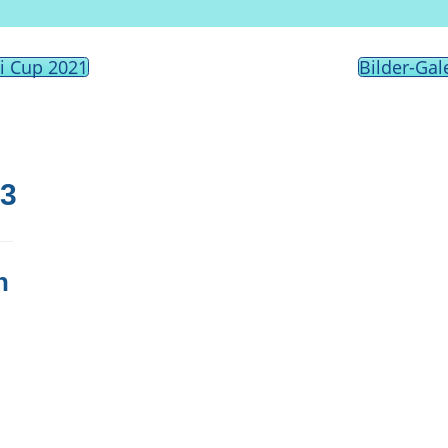
i Cup 2021
Bilder-Gal
3
n