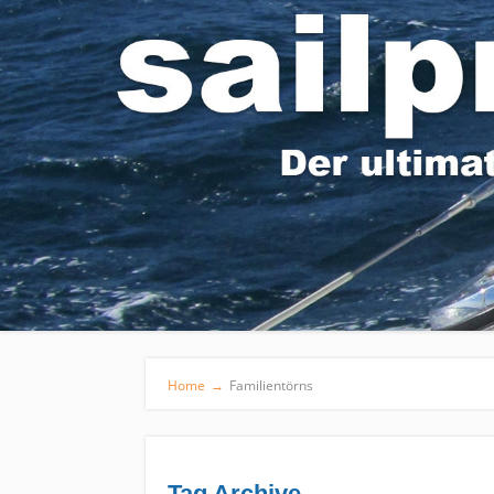
Home
→
Familientörns
Tag Archive